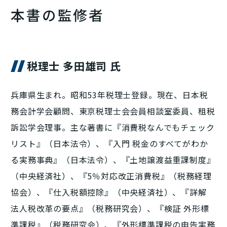
本書の監修者
税理士 多田雄司 氏
兵庫県生まれ。昭和53年税理士登録。現在、日本税
務会計学会顧問、東京税理士会会員相談室委員、租税
訴訟学会理事。主な著書に『消費税なんでもチェック
リスト』（日本法令）、『入門 税金のすべてがわか
る実務事典』（日本法令）、『土地譲渡益重課制度』
（中央経済社）、『5％対応改正消費税』（税務経理
協会）、『仕入税額控除』（中央経済社）、『詳解
法人税改革の要点』（税務研究会）、『検証 外形標
準課税』（税務研究会）、『外形標準課税の申告実務